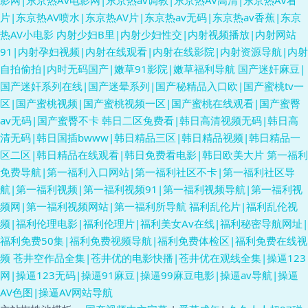
片|东京热AV喷水|东京热AV片|东京热av无码|东京热av香蕉|东京
热AV小电影
内射少妇B里|内射少妇性交|内射视频播放|内射网站
91|内射孕妇视频|内射在线观看|内射在线影院|内射资源导航|内射
自拍偷拍|内时无码国产|嫩草91影院|嫩草福利导航
国产迷奸麻豆|
国产迷奸系列在线|国产迷晕系列|国产秘精品入口欧|国产蜜桃tv一
区|国产蜜桃视频|国产蜜桃视频一区|国产蜜桃在线观看|国产蜜臀
av无码|国产蜜臀不卡
韩日二区兔费看|韩日高清视频无码|韩日高
清无码|韩日国插bwww|韩日精品三区|韩日精品视频|韩日精品一
区二区|韩日精品在线观看|韩日免费看电影|韩日欧美大片
第一福利
免费导航|第一福利入口网站|第一福利社区不卡|第一福利社区导
航|第一福利视频|第一福利视频91|第一福利视频导航|第一福利视
频网|第一福利视频网站|第一福利所导航
福利乱伦片|福利乱伦视
频|福利伦理电影|福利伦理片|福利美女Av在线|福利秘密导航网址|
福利免费50集|福利免费视频导航|福利免费体检区|福利免费在线视
频
苍井空作品全集|苍井优的电影快播|苍井优在观线全集|操逼123
网|操逼123无码|操逼91麻豆|操逼99麻豆电影|操逼av导航|操逼
AV色图|操逼AV网站导航