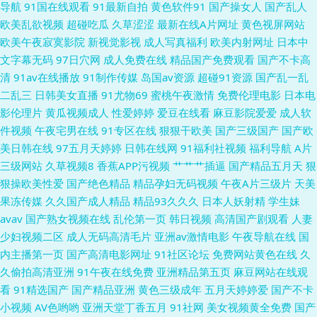
导航
91国在线观看
91最新自拍
黄色软件91
国产操女人
国产乱人
四虎wz 浮力限制1 日韩干狠狠 91国产丝袜 大香蕉在58 欧美日爱 91超碰在
欧美乱欲视频
超碰吃瓜
久草涩涩
最新在线A片网址
黄色视屏网站
欧美午夜寂寞影院
新视觉影视
成人写真福利
欧美内射网址
日本中
线视频 肏屄肏屄黑料吃瓜 五月天婷婷全黄网站 97性无码 免费的黄页亚洲 91
文字幕无码
97日穴网
成人免费在线
精品国产免费观看
国产不卡高
清
91av在线播放
91制作传媒
岛国av资源
超碰91资源
国产乱一乱
福利小电影 成人电彯三级 男人天堂网站在线观看 51导航 AV丁香七月美国
二乱三
日韩美女直播
91尤物69
蜜桃午夜激情
免费伦理电影
日本电
影伦理片
黄瓜视频成人
性爱婷婷
爱豆在线看
麻豆影院爱爱
成人软
伊人9草在线 不卡中文一二一三 日韩A片一区二区免费 91秘在线看 国产精品
件视频
午夜宅男在线
91专区在线
狠狠干欧美
国产三级国产
国产欧
美日韩在线
97五月天婷婷
日韩在线网
91福利社视频
福利导航
A片
极品久久 日韩欧美性爱A片 91黄黑丝 国a区导航 亚洲黄色官网 福利av久久
三级网站
久草视频8
香蕉APP污视频
艹艹艹插逼
国产精品五月天
狠
狠操欧美性爱
国产绝色精品
精品孕妇无码视频
午夜A片三级片
天美
日本乱码伦500 91偷拍网1111 男人的天堂网V 91经典免费视频 黄色A片天
果冻传媒
久久国产成人精品
精品93久久久
日本人妖射精
学生妹
avav
国产熟女视频在线
乱伦第一页
韩日视频
高清国产剧观看
人妻
堂网 丝袜美腿五月天 91在线免费观看大全 国产毛片不卡 亚洲日韩欧美自慰
少妇视频二区
成人无码高清毛片
亚洲av激情电影
午夜导航在线
国
内主播第一页
国产高清电影网址
91社区论坛
免费网站黄色在线
久
在线 91蜜臀 91天美 欧美另类视频 91豆花网页 91伦理 久久亚洲精品91 91
久偷拍高清亚洲
91午夜在线免费
亚洲精品第五页
麻豆网站在线观
看
91精选国产
国产精品亚洲
黄色三级成年
五月天婷婷爱
国产不卡
豆花视频18网站 东方成人影库AV 人妖欧美第一射 91福利论坛 豆花黑料导航
小视频
AV色哟哟
亚洲天堂丁香五月
91社网
美女视频黄全免费
国产