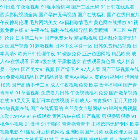
91日逼
午夜啪视频
91啪水蜜桃网
国产二区无码
91日韩在线观看
西瓜影院视频全集
国产孕妇无码视频
国产在线福利
国产在线日皮片
午夜神马伦理
毛片网站美女
AV福利激情毛片
黄色网在线播放
91视
频免费在线
91午夜在线
福利在线视频导航
欧美喷潮一区二区
午夜
理论片
日本第二片区
国产免费大片
精品呦视频
日本乱伦高清无码
深夜国产视频
91刺激视频
日本中文字幕一区
日韩免费精品视频
日
本高清v
欧美日韩伦理午夜
91碰超免费
亚洲色图网站
精品欧美
成
人AV在线观看
日本a级在线
干露脸熟女
在线观看黄色网
成人抖音
爰上碰91
国产美女91视频
国产情侣片
97人人看
国产三级视频在线
91免费视频精品
国产精品另类
黄色AV网站人
黄色91福利社
污网址
18禁
国产高清不卡二区
成人午夜视频免费
欧美激情福利网
国产青
青青草
91草逼视频
免费看片日韩
午夜视频福利免费
国产嫩草视频
在线
69叉叉叉
最新日本在线视频
日韩成人a
青青操91
五月天婷婷
91短视频在线
国产在线观看的
白丝美女自慰网站
91福利免费视频
加勒比91AV
91在线观看
黄网站av在线
国产视频
狠狠擼狠狠擼
91
桃色小视频
91激情
91干啪啪
青青操青青干
主播诱惑无码专区
欧美
视频电影
91播放
麻豆桃色网站
亚洲欧美国产另类
欧美伦理另类
国
产刺激对白
在线观看91精品
欧美成年视频
操碰操揉
成人微拍福利