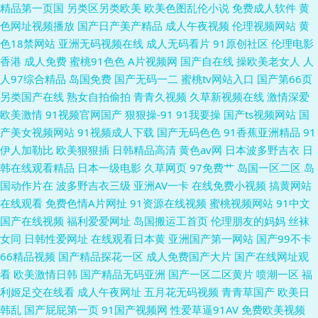
精品第一页国
另类区另类欧美
欧美色图乱伦小说
免费成人软件
黄
草草观看91在线视频 欧美成人拍拍视频网站 内射日韩啪啪 欧美熟女TV 肏屄
色网址视频播放
国产日产美产精品
成人午夜视频
伦理视频网站
黄
色18禁网站
亚洲无码视频在线
成人无码看片
91原创社区
伦理电影
福利社 婷婷大香蕉伊人 www页网页在线观看 欧美毛片基地 91看片网页 国
香港
成人免费
蜜桃91色色
A片视频网
国产自在线
操欧美老女人
人
人97综合精品
岛国免费
国产无码一二
蜜桃tv网站入口
国产第66页
产欧美日本一二 天美传媒A片
另类国产在线
熟女自拍偷拍
青青久视频
久草新视频在线
激情深爱
欧美激情
91视频官网国产
狠狠操-91
91我要操
国产ts视频网站
国
产美女视频网站
91视频成人下载
国产无码色色
91香蕉亚洲精品
91
伊人加勒比
欧美狠狠插
日韩精品高清
黄色av网
日本波多野吉衣
日
韩在线观看精品
日本一级电影
久草网页
97免费艹
岛国一区二区
岛
国动作片在
波多野吉衣三级
亚洲AV一卡
在线免费小视频
搞黄网站
在线观看
免费色情A片网扯
91资源在线视频
蜜桃视频网站
91中文
国产在线视频
福利爱爱网址
岛国搬运工首页
伦理朋友的妈妈
丝袜
女同
日韩性爱网址
在线观看日本黄
亚洲国产第一网站
国产99不卡
66精品视频
国产精品探花一区
成人免费国产大片
国产在线网址观
看
欧美激情日韩
国产精品无码亚洲
国产一区二区黄片
喷潮一区
福
利姬足交在线看
成人午夜网址
五月花无码视频
青青草国产
欧美日
韩乱
国产屁屁第一页
91国产视频网
性爱草逼91AV
免费欧美视频