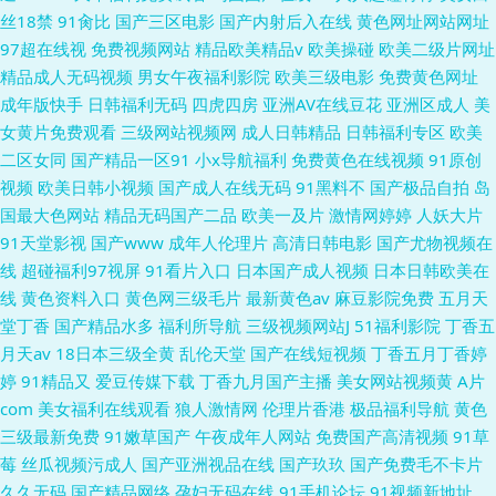
丝18禁
91肏比
国产三区电影
国产内射后入在线
黄色网址网站网址
97超在线视
免费视频网站
精品欧美精品v
欧美操碰
欧美二级片网址
精品成人无码视频
男女午夜福利影院
欧美三级电影
免费黄色网址
成年版快手
日韩福利无码
四虎四房
亚洲AV在线豆花
亚洲区成人
美
女黄片免费观看
三级网站视频网
成人日韩精品
日韩福利专区
欧美
二区女同
国产精品一区91
小x导航福利
免费黄色在线视频
91原创
视频
欧美日韩小视频
国产成人在线无码
91黑料不
国产极品自拍
岛
国最大色网站
精品无码国产二品
欧美一及片
激情网婷婷
人妖大片
91天堂影视
国产www
成年人伦理片
高清日韩电影
国产尤物视频在
线
超碰福利97视屏
91看片入口
日本国产成人视频
日本日韩欧美在
线
黄色资料入口
黄色网三级毛片
最新黄色av
麻豆影院免费
五月天
堂丁香
国产精品水多
福利所导航
三级视频网站J
51福利影院
丁香五
月天av
18日本三级全黄
乱伦天堂
国产在线短视频
丁香五月丁香婷
婷
91精品又
爱豆传媒下载
丁香九月国产主播
美女网站视频黄
A片
com
美女福利在线观看
狼人激情网
伦理片香港
极品福利导航
黄色
三级最新免费
91嫩草国产
午夜成年人网站
免费国产高清视频
91草
莓
丝瓜视频污成人
国产亚洲视品在线
国产玖玖
国产免费毛不卡片
久久无码
国产精品网络
孕妇无码在线
91手机论坛
91视频新地址