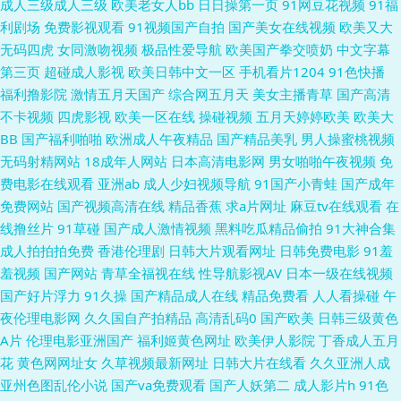
成人三级成人三级
欧美老女人bb
日日操第一页
91网豆花视频
91福
网 日韩三级黄 人妖日人妖 91黄色视频播放 www日韩无码 久久大黄视频网
利剧场
免费影视观看
91视频国产自拍
国产美女在线视频
欧美又大
无码四虎
女同激吻视频
极品性爱导航
欧美国产拳交喷奶
中文字幕
站 色悠悠精品综合干 91黑丝网站 Www久草 精品久久人妻 91av赵恩静 不卡
第三页
超碰成人影视
欧美日韩中文一区
手机看片1204
91色快播
福利撸影院
激情五月天国产
综合网五月天
美女主播青草
国产高清
ab12 免费视频久久就久久 午夜影院aa 色墦基地 亚洲精品国产精品永久 日
不卡视频
四虎影视
欧美一区在线
操碰视频
五月天婷婷欧美
欧美大
BB
国产福利啪啪
欧洲成人午夜精品
国产精品美乳
男人操蜜桃视频
韩综合乱伦社区 美女被草 极品久久 91久热 黄色仓库资源在线观看 日韩首页
无码射精网站
18成年人网站
日本高清电影网
男女啪啪午夜视频
免
费电影在线观看
亚洲ab
成人少妇视频导航
91国产小青蛙
国产成年
91国模 成人网在线免费观看 老熟女视频一区二区三 五月丁香狠狠爱 91九色
免费网站
国产视频高清在线
精品香蕉
求a片网址
麻豆tv在线观看
在
线撸丝片
91草碰
国产成人激情视频
黑料吃瓜精品偷拍
91大神合集
韩国 肏屄色网 日韩性爱一区二区 91黑丝美女自慰 国产九区第八页 日韩亚色
成人拍拍拍免费
香港伦理剧
日韩大片观看网址
日韩免费电影
91羞
羞视频
国产网站
青草全福视在线
性导航影视AV
日本一级在线视频
五码 91nAV网 91在线视频青青草 精品亚洲无码一区二区 色情人妖伪娘一区
国产好片浮力
91久操
国产精品成人在线
精品免费看
人人看操碰
午
夜伦理电影网
久久国自产拍精品
高清乱码0
国产欧美
日韩三级黄色
91在线精品免费视频 老司机在线青青草 中文字幕久荜草 97免费福利导航 精
A片
伦理电影亚洲国产
福利姬黄色网址
欧美伊人影院
丁香成人五月
花
黄色网网址女
久草视频最新网址
日韩大片在线看
久久亚洲人成
品福利探花 婷婷蜜桃久久伊人 91人人插 福利社午夜影院 无码不卡熟妇 91原
亚州色图乱伦小说
国产va免费观看
国产人妖第二
成人影片h
91色