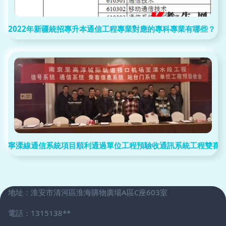
2022年新疆統招專升本通信工程專業對應的專科專業有哪些？
寧溧線通信系統項目順利通過單位工程預驗收通訊系統工程雙喜
地址：淮安市清河區淮海購物廣場A區C座603室
電話：1315138**