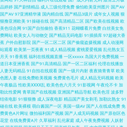
最新在线观看视频在线 老司机精品 国产精品资源 老湿机肏屄 国产精品嫖妓
品婷婷
国产剧情精品
成人三级伦理免费
偷怕欧美亚州图片
国产AV
国产AV
97亚洲精华液
国内精自线
国产精品3级片
成年女人视频
狠
视频一区 日韩亚洲精品中文字幕 91pro成人 九久综艺香蕉 91祝频下 91av福
狠撸亚洲欧美
91操碰在线
国产高清精品二区
国产欧美在线视频
欧
美色综合网
91国产自拍偷拍
香蕉911
花蝴蝶看片免费
白丝美女免
利视频 色五月五月激情网 久久肏屄视频收看 91香蕉在线网站 丁香亚洲色五
费网站
欧美女人与动物交
国产精品无码电影
91插插库
97超碰大香
蕉
户外自慰影院
国产一区二区二区
国产偷窥盗摄视频
成人动漫网
月 男人好色天堂 日韩欧美有码在线 91传媒影院线路 91午夜福利 国产91页
站观看
欧美第一页夜夜
91成人精品视频
蜜桃爱爱视频
乱伦熟女五
月天
91香蕉视
福利在线视频直播
一区xxxxx
岛国大片免费视频
一
久草国内 青娱乐成人 91大神双飞闺蜜人妻 91婷婷西瓜 精品99草 欧美久久
道日本亚洲香蕉
国产91高清精品
国产一区二区福利
伦理在线播放
人妻无码精品
91自拍在线观看
国产一级片内射
夜夜骑青青草
欧美
青青草 色91蝌蚪视频 91国家免费在线观看 91自慰影视 黄色二级特片 欧美
色图人妻
在线免费欧美视频
免费黄色毛片
成人精品无码视频
欧美
午夜极品
性欧美ⅩⅩⅩⅩ乱
欧美色色六月天
91影视网
午夜伦不卡
加
性爱影音先锋影院 亚洲一级夜夜夜 91视频国产网址 国产自产精品 欧美国产
勒比性爱网
青草国产在线视频
亚洲国产精品导航
欧美色淫
波多野
结依电影
91狠狠撸
成人深夜电影
精品国产美女剃毛
加勒比熟女
91
日韩成人 亚洲五月天丁香 91免费看片黄 极品国产美女91视屏 人妖拳交美女
碰在线
欧美裸模
萌白酱国产一区
美国一级AV
国产人在线成免费
免
费黄色A片网址
微拍福利国产视频
国产人成无码视频
国产原创区色
91干逼淫秽网站 www黑丝com 久久快播 99福利在 国产妓女一一二区三区
花堂
在线免费黄A片
久草福利
乱伦家庭
成人午夜免费视频
人妖射