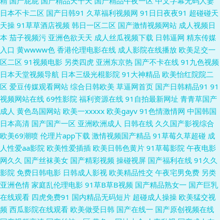
精
国产屁屁
国产精品天干天
国产精品午夜一区
中文字幕无码人妻
日韩无码红杏视频 91很很爱 99在线视频福利社 福利涩91 久1视频 人妻系列
日本不卡二区
国产日韩91
久草福利视频网
91日日夜夜91
超碰碰天
天操
91草草酒店视频
韩日一区二区
国产激情视频网站
成人视频日
专区无码免费 91花探 操福利导航 九九精品6 欧美亚洲日韩成人 亚洲成人网
本
茄子视频污
亚洲色欲天天
成人丝瓜视频下载
日韩逼网
精东传媒
入口
黄wwww色
香港伦理电影在线
成人影院在线播放
欧美足交一
站蜜桃 91午夜福利导航 福利姬在线喷水 男女福利av 婷婷第五页 91蝌蚪少
区二区
91视频电影
另类四虎
亚洲东京热
国产不卡在线
91九色视频
日本天堂视频导航
日本三级光棍影院
91大神精品
欧美怡红院院二
妇 www欧美色图com 国产精品久久日 男人天堂狠狠 日美韩无码av 91老肥
区
爱豆传媒观看网站
综合日韩欧美
草逼网首页
国产日韩精品91
91
视频网站在线
69性影院
福利资源在线
91自拍最新网址
青青草国产
肏屄国内 久久精美视频 日韩撸AV 一区二区三区国产少妇 97窝窝福利 国产
成人
黄色岛国网站
欧美一xxxxx
欧美gayv
91色情激情网
中国韩国
日本高清
国产国产一区
亚洲欧洲成人
日韩在线
久久国产影视综合
最新地址夜夜 欧美日性美女性潮视频 91豆花视频免费在线观看 www四虎cn
欧美69潮喷
伦理片app下载
激情视频国产精品
91草莓久草超碰
成
人性爱aa影院
欧美性爱插插
欧美日韩色黄片
91草莓影院
午夜电影
精品精品精品精品 日本a啊v在下观看 91豆花在线观看免费 成人豆麻网 玖玖
网久久
国产丝袜美女
国产精彩视频
操碰视屏
国产福利在线
91久久
影院
免费日韩电影
日韩成人影视
欧美精品性交
午夜宅男免费
另类
在线视频 日韩天堂日日干 91国内免费 超碰碰一本道 九九热黄 日韩欧美乱综
亚洲色情
家庭乱伦理电影
91草B草B视频
国产精品熟女一
国产巨乳
在线观看
四虎免费91
国内精品无码短片
超碰成人操操
欧美猛交视
合 亚洲一区日韩激 91视频网站免费视频 国产a91av 蜜桃网五月天 五月天伊
频
西瓜影院在线观看
欧美做受日韩
国产在线一
国产原创视频在线