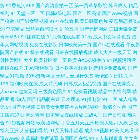
费
91香蕉污APP
国产高清自拍一区
第一页草草影院
韩日成人
精品
福利
91天堂一区二区
日韩a级电影
国产二区高清
国产www视频
国
产粉嫩
国产男女猛视频
91社在线看
欧美日韩黄色片
变态另态另类2
91李宗精品
黑丝袜自慰喷水
乱伦五月
国产无码网站
三级无毒免费
青青草51
91丝袜在线
91九色在线观看
91插
成人中文字幕免费
成
年人网站视频
免费在线影院
日本欧美第一页
国产ts在线观看
午夜影
院国产在线
91操在线观看
日韩在线播放视频
成人大片一级天天
内
射性爱网址大全
欧美社区第一页
欧美在线视频播放
91视频污污污
超碰在线公开
AV蜜桃吃瓜
日本欧美在线看
国产精选免费视频
国产
精品91视频
69热最新网址
无码白丝强行免费
激情影院日韩
久草
123
福利欧美在线
成人片无码
日韩成人极品视频
国产在线诱惑
乱
人xxxxx
超黄无码
三级黄色图片
91免费看视频
精品午夜福利网
精
品亚洲成a人
国产精品萌白酱
日本理论
91操电影
91一区
成人精品
无
91国产小视频
日韩美女免费直播
A片网站网址
激情文学色
国产
主播第37页
青久青青
日本精品在线播放
三级A片
国产日韩亚洲综
合
91短视频网站
欧美骚网站
丁香五月天亚洲
欧美大粗吊人妖
深夜
福利亚洲
人兽福利导航
91叉叉操小骚逼
成人18视频
欧美大鸡吧
草
逼wwww
久草福利免费试看
岛国国产在线
91人人超碰青青
美女白