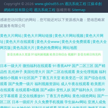
Copyright © 2026
www.gb0sd55.cn
通訊系統工程
江蘇卓創
網絡科技有限公司
通訊系統工程
版權所有
Sitemap
感谢您访问我们的网站，您可能还对以下资源感兴趣：楚雄思略家
庭服务有限公司
黄色大片网站|黄色大片网站链接|黄色大片网站视频|黄色大片网
址|黄色大片在线观看|黄色大全www|黄色大全免费观看|黄色大全
网页版|黄色岛国大片|黄色的免费网址
网站地图
影音先锋永久资源 91福利姬视频 欧美日韩综合 视频91 影音先锋日韩无码
91福利0 91亚洲传媒51 国产精品欧美久久 欧美久久呦网站 无码高清精品成
日本一级大片
微拍福利在线观看
91香蕉APP
国产二区三区
国产精
品性
乱伦种子
美国伦理大片
国产二区在线观看
美女伦理视频
福利
人 91色超碰人人 国产精品久久禁 蜜桃一区二区亚洲 一本道色婷婷 91视频在
偷拍小视频
91社区国产
丁香五月天堂
欧美变态一区
国产综合在线
观看
国产免费一级片
福利视频资源站
成人午夜在线观看
欧美图片
线观看免费大全 精品www 性午夜京东性 91论坛视频 东方AV凹凸资源日站
在线观看
在线观看h视频
国产a级0
变性人妖
国产福利永久
日韩中
文字幕观看
足交在线播放91
丁香五月色网站
黄色3级抢网站
国产一
成人岛国搬运工 狼友91视频 精品人妻中文字幕专区 一区二区成人美日本 91
区二区
日本一级婬片
久久免费手机视频
学生妹Av网站
亚洲人成免
费网站
91大神自拍
福利片在线观看
国产成人内射无码
激情五月极