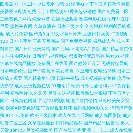
欧美岛国一区二区
少妇喷水18禁
51漫画APP
丁香五月花激情网
欧
美爱爱tv视频
免费五月丁香视频
97香蕉超级碰碰
国产免费看二区
三级黄色片网站
综合网黄
在线播放观看
欧美电影在线
伦理片在哪
里看
蜜桃午夜网
久草资源在
日本三级大全
久久福利
福利所导航视
频
成人片免费
国产第9页
中文字幕bt原声
三级日韩欧美
午夜视频
123
日本推理片
丁香五月网站
国产免费看视频
极品成人色
成人黑
料自拍
国产日韩欧美网站
国产无码av
老湿A片影院
国产精品自拍偷
拍
牛牛影院A片
日韩无码视频网站
都市激情变态另类
男女91视频
字幕在线精品播放
免费国产在线看
国产婷婷五月天
无码传媒导航
日本电影伦理
国产午夜高清
美女黄色18
亚洲午夜精品视频
日本三
级成人观看
国产精品第12页
日韩午夜场
成人视频高清免费
伦理在
线影视
成人三级视频在线
91理论片
欧美日韩性爱福利
av午夜探花
福利
精品毛片
久久叉叉
另类人妖视频
欧美熟妇穴视频
丁香五月V
国产
日韩黄色网址
豆花福利视频
轮理片自拍偷拍
日韩欧美美女视
频
欧美A级黄色影院
丁香影视五月花
福利视频电影久久
污污污污免
费
91金典免费
欧美三级日本
成人在线吃瓜网站
成人岛国影院
成人
动漫二区三区
久草在线最新
日韩精品推荐
国产精品一区自拍
男人
天堂
a片123
另类视频欧美
国产在线直播
亚洲卡一卡二
成人在线免