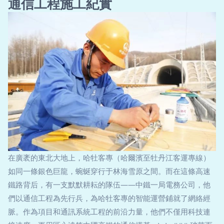
通信工程施工紀實
在廣袤的東北大地上，哈牡客專（哈爾濱至牡丹江客運專線）
如同一條銀色巨龍，蜿蜒穿行于林海雪原之間。而在這條高速
鐵路背后，有一支默默耕耘的隊伍——中鐵一局電務公司，他
們以通信工程為先行兵，為哈牡客專的智能運營鋪就了網絡經
脈。作為項目和通訊系統工程的前沿力量，他們不僅用科技連