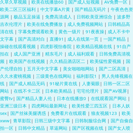
久草久草视频
|
欧美在线播放60
|
国产成人短视频
|
AV免费一区
|
欧美二区三区福利
|
中文字幕A片黄
|
国产精品无码片
|
午夜色色资
源网
|
极品玉足操逼
|
免费高清成人
|
日韩欧美亚洲综合
|
波多野
吉衣伦理片
|
欧美在线免费播放
|
成人免费视频网站
|
日韩精品高
清在线
|
字幕免费观看欧美
|
黄色一级片
|
91夜夜操
|
成人不卡中
文字幕
|
国产高清对白
|
直播91
|
成人在线第一页
|
一国产精品
|
操碰在线观看视频
|
四虎影视怡春院
|
欧美精品视频在线
|
91自产
拍在
|
成人国产亚洲
|
精东毛片
|
成人福利观看
|
日韩免费高清视
频
|
欧美国产在线视频
|
久久精品酒店区二
|
欧美猛性爱视频
|
国
产伦理自拍
|
五月天中文字幕
|
美女啪啪啪网站
|
国产二区高清
|
久久水蜜桃视频
|
三级黄色在线网站
|
福利影院1
|
男人先锋视频在
线
|
国产成人精品无码
|
91秘片黄在线
|
人妻菊眼
|
日韩一区二区
网站
|
在线不卡二区
|
日本欧美精品
|
宅宅伦理片
|
国产AV视屏
|
蜜臀tv
|
国产精品人妻人伦
|
日本在线播放0
|
在线观看国产网站
|
亚洲三级日本
|
四虎网站最新网址
|
欧美性爱三四五区
|
日本人妖
sex
|
国产丝袜美腿诱惑
|
免费看片在线观看
|
狼友视频123
|
欧美
xww
|
青草影院
|
日韩三级中文字幕
|
日韩制服综合网
|
国产自偷自
拍一区
|
日韩中文精品
|
草逼网站
|
国产区视频在线
|
国产女人喷