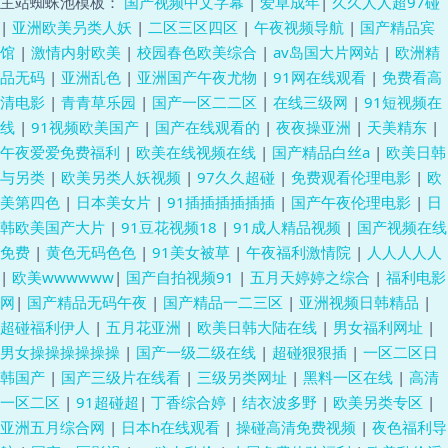
主站蜘蛛池模板：
国产视频中文字幕
|
爱草成年
|
久久人人超97碰
|
亚洲欧美叧类人妖
|
二区三区四区
|
午夜视频导航
|
国产精品宾
馆
|
激情内射欧美
|
校园春色欧美综合
|
av岛国大片网站
|
欧洲精
品无码
|
亚洲乱色
|
亚洲国产午夜尤物
|
91网在线观看
|
免费看高
清电影
|
青青草乐园
|
国产一区二二区
|
在线三级网
|
91短视频在
线
|
91视频欧美国产
|
国产在线观看的
|
夜夜操亚洲
|
天美精东
|
午夜爱爱免费福利
|
欧美在线视频在线
|
国产精品白丝a
|
欧美日韩
与另类
|
欧美另类人妖视频
|
97久久超碰
|
免费观看伦理电影
|
欧
美第四色
|
日本美女片
|
91插插插插插插
|
国产午夜伦理电影
|
日
韩欧美国产大片
|
91豆花视频18
|
91成人精品视频
|
国产视频在线
免费
|
黄色无码色色
|
91美女被草
|
午夜福利激情院
|
人人人人人
|
欧美wwwwww
|
国产自拍视频91
|
五月天婷婷之综合
|
福利电影
网
|
国产精品无码午夜
|
国产精品一二三区
|
亚洲视频日韩精品
|
超碰福利伊人
|
五月花亚洲
|
欧美日韩大陆在线
|
男女福利网址
|
男女操操操操操操
|
国产一级二级在线
|
超碰狠狠插
|
一区二区日
韩国产
|
国产三级片在线看
|
三级另类网址
|
黑料一区在线
|
高清
一区二区
|
91超碰超
|
丁香综合婷
|
结衣波多野
|
欧美另类专区
|
亚洲五月综合网
|
日本h在线观看
|
操碰高清免费视频
|
夜色福利导