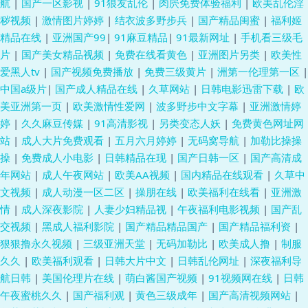
航
|
国产一区影视
|
91狼友乱伦
|
肉屄免费体验福利
|
欧美乱伦淫
秽视频
|
激情图片婷婷
|
结衣波多野步兵
|
国产精品闺蜜
|
福利姬
精品在线
|
亚洲国产99
|
91麻豆精品
|
91最新网址
|
手机看三级毛
片
|
国产美女精品视频
|
免费在线看黄色
|
亚洲图片另类
|
欧美性
爱黑人tv
|
国产视频免费播放
|
免费三级黄片
|
洲第一伦理第一区
|
中国a级片
|
国产成人精品在线
|
久草网站
|
日韩电影迅雷下载
|
欧
美亚洲第一页
|
欧美激情性爱网
|
波多野步中文字幕
|
亚洲激情婷
婷
|
久久麻豆传媒
|
91高清影视
|
另类变态人妖
|
免费黄色网址网
站
|
成人大片免费观看
|
五月六月婷婷
|
无码窝导航
|
加勒比操操
操
|
免费成人小电影
|
日韩精品在现
|
国产日韩一区
|
国产高清成
年网站
|
成人午夜网站
|
欧美AA视频
|
国内精品在线观看
|
久草中
文视频
|
成人动漫一区二区
|
操朋在线
|
欧美福利在线看
|
亚洲激
情
|
成人深夜影院
|
人妻少妇精品视
|
午夜福利电影视频
|
国产乱
交视频
|
黑成人福利影院
|
国产精品精品国产
|
国产精品福利资
|
狠狠撸永久视频
|
三级亚洲天堂
|
无码加勒比
|
欧美成人撸
|
制服
久久
|
欧美福利观看
|
日韩大片中文
|
日韩乱伦网址
|
深夜福利导
航日韩
|
美国伦理片在线
|
萌白酱国产视频
|
91视频网在线
|
日韩
午夜蜜桃久久
|
国产福利观
|
黄色三级成年
|
国产高清视频网站
|