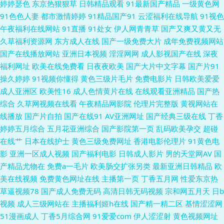
婷婷瑟色
东京热狠狠草
日韩精品观看
91最新国产精品
一级黄色网
创国产 久91va久久 91av网址导航大全 92AV免费看 黄色A片天堂网 无码精
91色色人妻
都市激情婷婷
91精品国产91
云涩福利在线导航
91视色
午夜福利在线网站
91直播
91处女
伊人网青青草
国产又爽又黄又无
品天堂福利区 91精品在线视频观看视频 久久国产精品嫩草 亚洲深夜福利导
久草福利资源网
东方成人在线
国产一级免费大片
成年免费视频网站
国产在线播放网站
亚洲日本视频
淫淫网网
成人影视国产在线
深夜
航 97视频影院 精品国内 色Yellow网站 91官网 操碰人人 久久资源国产 香蕉
福利网址
欧美在线免费看
日夜夜欧美
国产大片中文字幕
国产片91
操久婷婷
91视频你懂得
黄色三级片毛片
免费电影片
日韩欧美爱爱
视频黄色 91超碰色情 福利微拍导航 欧美色图28p 尤物福利导航 91伊人橘子
成人亚洲区
欧美性16
成人色情黄片在线
在线观看亚洲精品
国产热
综合
久草网视频在线看
午夜精品网影院
伦理片完整版
黄视网站在
女同日本韩欧 69男人天堂 92福利天堂 精品东方av正在进入 四虎爱av影视
线播放
国产片自拍
国产在线91
AV亚洲网址
国产经典三级在线
丁香
婷婷五月综合
五月花亚洲综合
国产影院第一页
乱码欧美孕交
超碰
俺去也伦理资源站 欧美啪色影院 一区一去一区一级 97影院亚洲 久肏视频字
在线艹
日本在线护士
黄色三级免费网址
香港电影伦理片
91黄色电
影
亚洲一区成人视频
国产福利电影
日韩成人影片
男的天堂网AV
国
幕 影音先锋AV少妇资源 91综合探花 狼友91视频 91福利导航大全 国产区极
产精品尤物在
免费a一毛片
欧美肠交扩张另类
最新亚洲日韩精品
欧
美在线视频
免费黄色网址在线
主播第一页
丁香五月网
性爱东京热
品黑丝在线 日韩婷婷精品在线视频 91深夜影院 国产欧美亚洲精品 一本道啪
草逼视频78
国产成人免费无码
高清日韩无码视频
宗和网五月天
日b
视频
成人三级网站在
主播福利姬h在线
国产精一精二区
基情涩涩网
啪啪资源 91小视屏 久草精品资源站 91福利人妻 国内免费观看在线 丝袜美足
51漫画成人
丁香5月综合网
91爱爱com
伊人涩涩射
黄色视频网址