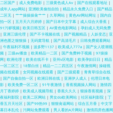
二区国产
|
成人免费电影
|
三级黄色成人Av
|
国产在线观看地址
|
成年人app网站
|
亚洲欧美偷拍自拍
|
精品永久免费入口
|
国产精品
二区无
|
艹艹操操操肏艹艹
|
久草网站
|
黄色AV网站网址
|
国内自
拍一区
|
五月天六月婷婷
|
国产日本中文字幕
|
成人综合大香蕉
|
91污秽视频
|
欧美日韩五区
|
AV黄色电影网站
|
孕妇成人无码免费
|
亚洲三级伦理
|
国产不卡视频在线
|
国产视频精品
|
人妖变态
|
亚
洲色图之狠狠操
|
无码窝导航
|
国产高清毛片
|
日韩免费观看网站
|
午夜福利不视频
|
波多野1137
|
欧美成人777a
|
国产女人喷潮视
频
|
三级av播放
|
欧美精品一二区
|
国产免费种子视频
|
97操操
网
|
欧洲伦理
|
欧美在线不卡
|
亚州v区电影
|
欧美孕妇日日
|
精品
一区二区三
|
18禁白丝
|
精品一二二四五区
|
午夜激情网
|
操碰视
频在线观看
|
女同视频在线观看
|
国产三级观看
|
青青草综合在线
|
国产自偷自拍一区
|
欧洲日韩在线
|
亚洲伊人成人
|
伦理日本电
影
|
欧美免费一区二区
|
91午夜激情
|
香蕉视频操人网站
|
激情四
月丁香婷婷
|
欧美成人视频导航
|
香蕉久久久
|
狠操香蕉视频
|
深
夜福利影院
|
欧美二区网站
|
男女do欧美网站
|
社区福利影院
|
丁
香五月天社区
|
国产99热99
|
狠狠肏逼网站
|
综合五月香
|
中文字
幕日本乱伦
|
污网站免费观看
|
男人看的A片网站
|
激情四房色播网