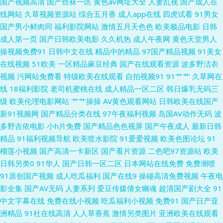
国产视频高清
国产丝袜一区
黄色av网址大全
人妻乱视
国产成人在
人影院 91麻豆蜜桃人妻 超碰人人熟女 狼人干综合色网 日韩日韩 1024手机
线网站
久草视频资源站
综合五月香
成人app在线
四虎试看
91男女
国产男小鲜肉同
福利影院网站
激情五月天色色
欧美极品电影
日韩
看成人片 阿V视频在线观看日韩 久草免费福利资源 日本欧美视频 91官方传
成人第一页
国产日韩欧美电影
久久机热
成人午夜网
黄色天堂男人
操视频免费91
日韩中文在线
精品中的精品
97国产精品视频
91美女
媒免费线观看 AV不卡在线观看网址 黄色a网站在线看3 亚洲色图免费在线观
在线视频
51欧美
一区精品麻豆经典
国产在线观看资源
波多野洁衣
视频
污网站免费看
特级欧美在线观看
自拍视频91
91艹艹
久草网在
看 91群交 国产91性爱直播导航 欧美日韩美女在线 91福利姬 大香蕉视频99
线
18福利影院
老司机蜜桃在线
成人精品一区二区
韩日爆乳无码三
级
欧美伦理电影网站
艹艹操操
AV黄色观看网站
日韩欧美在线国产
欧美成人精品网 性爱欧美锋 91精品国自产拍 福利网导航 青娱乐91在线轻轻
新91视频网
国产精品分类在线
97午夜福利视频
岛国AV动作无码
波
多野吉依电影
小h片免费
国产精品色色视屏
国产午夜成人
最新日韩
草 亚洲涩色在线 91视频官网观看 免费a级 91传剧在线看 超碰人人肏屄 麻豆
精品
91福利视频导航
欧美喷水影院
91爱爱视频
欧美色图论坛
91
榴莲小视频
国产高清一卡新区
国产看片资源
二色吧97资源站
欧美
成人软件下载 四虎论坛 91传播媒网页 ts伪娘在线观看免费 加勒比夜夜干 人
日韩另类0
91华人
国产日韩一区二区
日本网站在线免费
免费潮喷
91原创国产视频
成人吃瓜福利
国产在线9
操碰高清免费视频
午夜电
妖肛交 后入长腿a 亚色视频在线 91群交熟妇 豆花社区在线 久久要精品 亚州
影全集
国产AV无码
人妻系列
爱豆传媒倩女幽魂
超清国产剧大全
91
中文字幕在线
免费在线小视频
吃瓜福利小视频
免费91
国产日产亚
AV福利 久草福利资免费 日韩亚洲图色在线 1024精品视频 91视频在线观看
洲精品
91社在线高清
人人草香蕉
激情另类图片
亚洲欧美在线观看