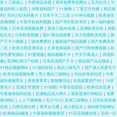
浆
|
三级成人
|
午夜精品在线
|
谁有免费黄色网址
|
五月乱伦
|
午
夜福利私人影院
|
深夜福利国产
|
91撸撸
|
丁香五月色播
|
精品福
利
|
无码少妇无码鲁片
|
日本不卡二三四
|
91神马视频
|
欧美做受
高潮潮喷
|
午夜手机福利视频
|
国产专区欧美专区
|
第一福利偷拍
导航
|
日本高清视频免费
|
黄色三级AV在线
|
亚洲欧美在线
|
加勒
比乱伦
|
日本欧美视频
|
国91视在线观看
|
东方色图欧美色图
|
国
产不卡小视频
|
三级免费黄站
|
最新国产精品视频
|
国产免费高清
二区
|
欧美日韩亚洲综合
|
久草资源福利
|
国产日韩免费视频
|
欧
美性爱资源站
|
91爱视频
|
精品视频不卡
|
中文字幕成人
|
四虎影
像
|
亚洲欧洲日产经典
|
日本高清国产不卡
|
精品国产自左线拍
|
91精品视频网站
|
91福利在线
|
精品三级毛片
|
国产成人性爱毛片
|
欧美在线视频免费
|
男人看的三级网址
|
年轻的母亲伦理
|
午夜
福利视频男女
|
香蕉青青草
|
狠狠撸综合
|
在线观看国产99
|
18岁
黄色污
|
亚洲文学激情
|
91绿帽
|
午夜在线影院
|
欧美综合亚洲
|
午夜激情福利在线
|
亚洲精品成人网久
|
最新亚洲日韩精品
|
免费
黄h网站
|
人人干狠狠撸
|
毛片污污
|
亚洲三级网址
|
日韩在线视频
在线
|
日韩岛国在线
|
青草女主播
|
成人精品无
|
福利姬导航网址
|
欧美精品k频道
|
午夜福利视频诱惑
|
91豆花视频在线
|
无码一区