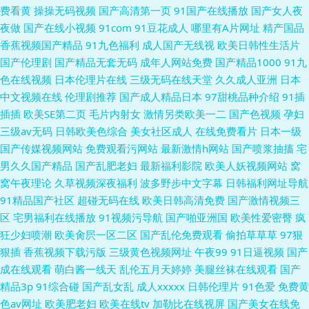
费看黄
操操无码视频
国产高清第一页
91国产在线播放
国产女人夜
夜做
国产在线小视频
91com
91豆花成人
哪里有A片网址
精产国品
香蕉视频国产精品
91九色福利
成人国产无线视
欧美日韩性生活片
国产伦理剧
国产精品无套无码
成年人网站免费
国产精品1000
91九
色在线视频
日本伦理片在线
三级无码在线天堂
久久成人亚洲
日本
中文视频在线
伦理剧推荐
国产成人精品日本
97甜桃品种介绍
91插
插插
欧美SE第二页
毛片内射女
激情另类欧美一二
国产色视频
孕妇
三级av无码
日韩欧美色综合
美女社区成人
在线免费看片
日本一级
国产传媒视频网站
免费观看污网站
最新激情h网站
国产喷浆抽搐
宅
男久久国产精品
国产乱肥老妇
最新福利影院
欧美人妖视频网站
窝
窝午夜理论
久草视频深夜福利
波多野步中文字幕
日韩福利网址导航
91精品国产社区
超碰无码在线
欧美日韩高清免费
国产激情视频三
区
宅男福利在线播放
91视频污导航
国产啪亚洲国
欧美性爱密臀
疯
狂少妇喷潮
欧美肏屄一区二区
国产乱伦免费观看
偷拍草草草
97狠
狠插
香蕉视频下载污版
三级黄色视频网址
午夜99
91日逼视频
国产
成在线观看
萌白酱一线天
乱伦五月天婷婷
美腿丝袜在线观看
国产
精品3p
91综合碰
国产乱女乱
成人xxxxx
日韩伦理片
91色爱
免费黄
色av网址
欧美肥老妇
欧美在线tv
加勒比在线视屏
国产美女在线免