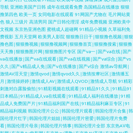
导航
亚洲欧美国产日韩
成年在线观看免费
岛国精品在线播放
狠狠
撸第四色
欧美一页
女同电影在线观看
91网国产尤物在
毛片网站黄
色
狼人三级片
高清男同
国产日韩伦理淫
成年免费视频
亚洲欧美中
文视频
东京热亚洲色图
蜜桃成人超碰网
91精品小视频
久草福利免
费视影
五月天堂网
欧美男人影院
狠狠撸日日干|狠狠撸色视频|狠狠
撸色图|狠狠撸视频|狠狠撸视频网|狠狠撸首页|狠狠撸搜索|狠狠撸
天天撸|狠狠撸图片网|狠狠撸图片专区
国产va一|国产va在线|国产
va在线播放|国产va在线观看|国产va在线视频|国产va综合|国产vs
久久|国产v精品成人免|国产v在线播放|国产v综合
激情av导航网|
激情AV淫天堂|激情qvod|激情qvod久久|激情按摩社区|激情播五
月|激情操婷婷|激情成人AV|激情成人QVOD|激情成人导航
91精彩
刺激对白露脸偷拍|91精彩视频在线观看|91精品91久久|91精品91
日本精品|91精品成人va在线观看|91精品成人福利在线播放|91精
品成人免费国产片|91精品福利国产在线|91精品福利麻豆专区|91
精品福利视频
韩国伦理片公公|韩国伦理片观看|韩国伦理片合集|韩
国伦理片红字|韩国伦理片姐姐|韩国伦理片密爱|韩国伦理片免费
看|韩国伦理片母亲|韩国伦理片情事|韩国伦理片全部
东京热AⅤ电
影网|东京热Av电影网|东京热av调教|东京热AV高清|东京热AV看